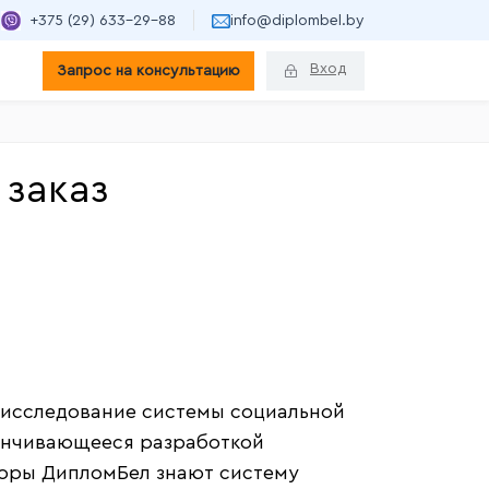
+375 (29) 633-29-88
info@diplombel.by
Вход
Запрос на консультацию
 заказ
 исследование системы социальной
канчивающееся разработкой
торы ДипломБел знают систему