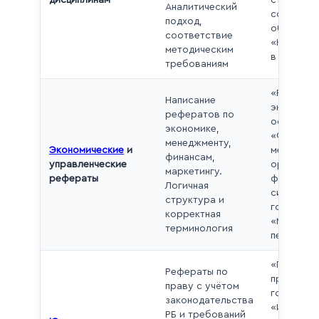
дисциплинам
структур
Аналитический
современ
подход,
общества
соответствие
«Культур
методическим
в XX веке
требованиям
«Рыночна
Написание
экономика
рефератов по
особенно
экономике,
«Функции
менеджменту,
Экономические
и
менеджме
финансам,
управленческие
организац
маркетингу.
рефераты
финансов
Логичная
системы
структура и
государст
корректная
«Методы 
терминология
персонал
«Понятие 
Рефераты по
правовог
праву с учётом
государст
законодательства
«Источни
РБ и требований