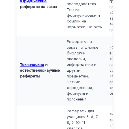
Юридические
гражданс
преподавателя.
рефераты на заказ
права»,
Точные
«Ответст
формулировки и
за
ссылки на
админист
нормативные акты
правонар
Рефераты на
заказ по физике,
«Законы 
биологии,
в физике»
экологии,
«Экологи
Технические
и
информатике и
проблемы
естественнонаучные
другим
современ
рефераты
предметам.
«Основы
Чёткие
программ
определения,
«Клеточна
формулы и
биологии
пояснения
Рефераты для
«История
учащихся 5, 6, 7,
края» (5 к
8, 9, 10, 11
«Понятие 
классов.