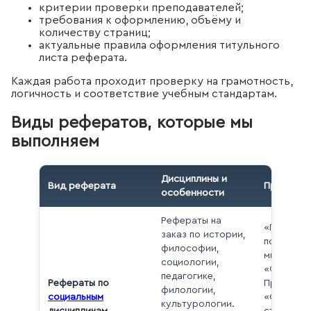
критерии проверки преподавателей;
требования к оформлению, объёму и
количеству страниц;
актуальные правила оформления титульного
листа реферата.
Каждая работа проходит проверку на грамотность,
логичность и соответствие учебным стандартам.
Виды рефератов, которые мы
выполняем
Дисциплины и
Вид реферата
Примеры 
особенности
Рефераты на
«Причины
заказ по истории,
последст
философии,
мировой 
социологии,
«Философ
педагогике,
Рефераты по
Просвеще
филологии,
социальным
«Социаль
культурологии.