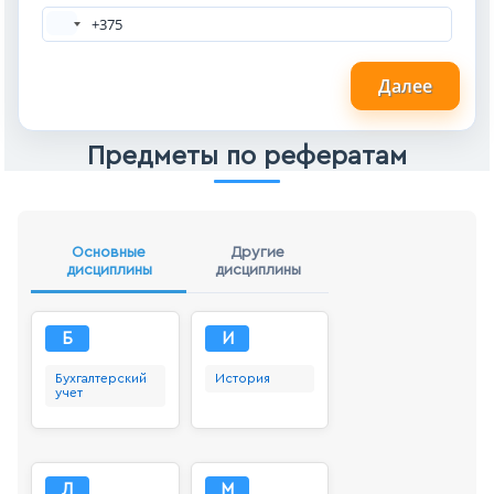
Далее
Предметы по рефератам
Основные
Другие
дисциплины
дисциплины
Б
И
Бухгалтерский
История
учет
Л
М