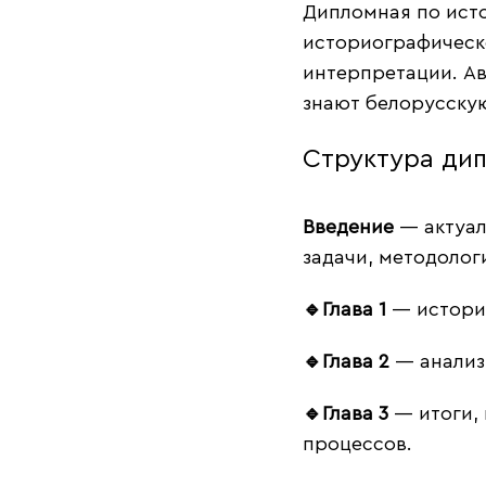
Дипломная по ист
историографическ
интерпретации. А
знают белорусску
Структура ди
Введение
— актуаль
задачи, методолог
🔹Глава 1
— историч
🔹Глава 2
— анализ 
🔹Глава 3
— итоги, 
процессов.