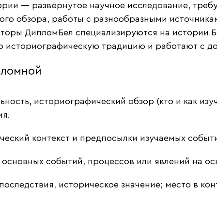
ории — развёрнутое научное исследование, треб
ого обзора, работы с разнообразными источника
вторы ДипломБел специализируются на истории Б
ю историографическую традицию и работают с д
пломной
ность, историографический обзор (кто и как изуч
ия.
еский контекст и предпосылки изучаемых событ
основных событий, процессов или явлений на ос
последствия, историческое значение; место в ко