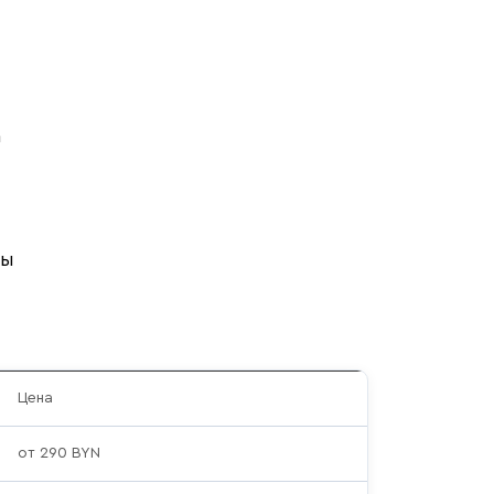
а
ны
Цена
от 290 BYN