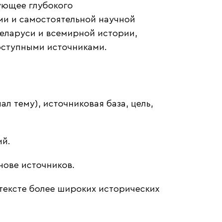
ующее глубокого
ми и самостоятельной научной
еларуси и всемирной истории,
оступными источниками.
ал тему), источниковая база, цель,
ий.
нове источников.
нтексте более широких исторических