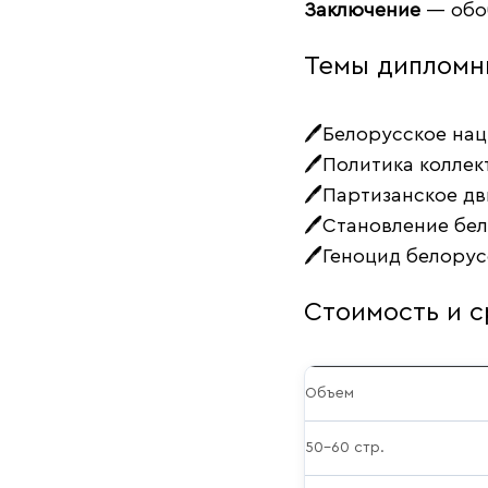
Заключение
— обоб
Темы дипломн
🖊Белорусское нац
🖊Политика коллек
🖊Партизанское дв
🖊Становление бел
🖊Геноцид белорус
Стоимость и с
Объем
50–60 стр.